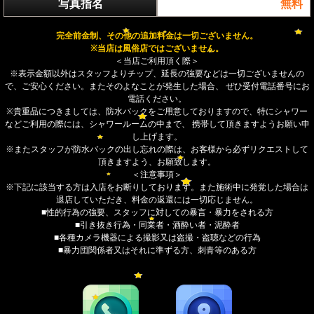
写真指名
無料
完全前金制、その他の追加料金は一切ございません。
※当店は風俗店ではございません。
＜当店ご利用頂く際＞
※表示金額以外はスタッフよりチップ、延長の強要などは一切ございませんの
で、ご安心ください。またそのよなことが発生した場合、 ぜひ受付電話番号にお
電話ください。
※貴重品につきましては、防水バックをご用意しておりますので、特にシャワー
などご利用の際には、シャワールームの中まで、 携帯して頂きますようお願い申
し上げます。
※またスタッフが防水バックの出し忘れの際は、お客様から必ずリクエストして
頂きますよう、お願致します。
＜注意事項＞
※下記に該当する方は入店をお断りしております。また施術中に発覚した場合は
退店していただき、料金の返還には一切応じません。
■性的行為の強要、スタッフに対しての暴言・暴力をされる方
■引き抜き行為・同業者・酒酔い者・泥酔者
■各種カメラ機器による撮影又は盗撮・盗聴などの行為
■暴力団関係者又はそれに準ずる方、刺青等のある方